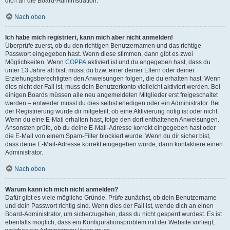
dich an die Board-Administration.
Nach oben
Ich habe mich registriert, kann mich aber nicht anmelden!
Überprüfe zuerst, ob du den richtigen Benutzernamen und das richtige
Passwort eingegeben hast. Wenn diese stimmen, dann gibt es zwei
Möglichkeiten. Wenn
COPPA
aktiviert ist und du angegeben hast, dass du
unter 13 Jahre alt bist, musst du bzw. einer deiner Eltern oder deiner
Erziehungsberechtigten den Anweisungen folgen, die du erhalten hast. Wenn
dies nicht der Fall ist, muss dein Benutzerkonto vielleicht aktiviert werden. Bei
einigen Boards müssen alle neu angemeldeten Mitglieder erst freigeschaltet
werden – entweder musst du dies selbst erledigen oder ein Administrator. Bei
der Registrierung wurde dir mitgeteilt, ob eine Aktivierung nötig ist oder nicht.
Wenn du eine E-Mail erhalten hast, folge den dort enthaltenen Anweisungen.
Ansonsten prüfe, ob du deine E-Mail-Adresse korrekt eingegeben hast oder
die E-Mail von einem Spam-Filter blockiert wurde. Wenn du dir sicher bist,
dass deine E-Mail-Adresse korrekt eingegeben wurde, dann kontaktiere einen
Administrator.
Nach oben
Warum kann ich mich nicht anmelden?
Dafür gibt es viele mögliche Gründe. Prüfe zunächst, ob dein Benutzername
und dein Passwort richtig sind. Wenn dies der Fall ist, wende dich an einen
Board-Administrator, um sicherzugehen, dass du nicht gesperrt wurdest. Es ist
ebenfalls möglich, dass ein Konfigurationsproblem mit der Website vorliegt,