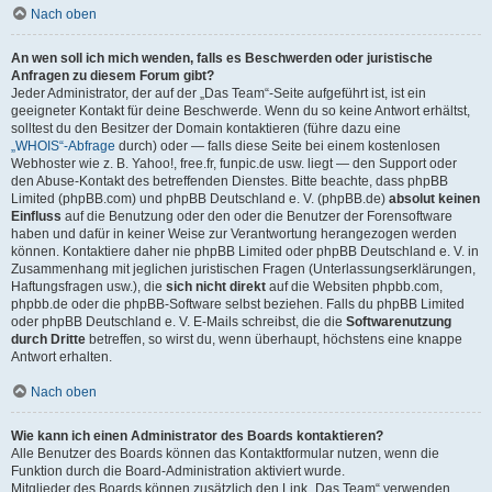
Nach oben
An wen soll ich mich wenden, falls es Beschwerden oder juristische
Anfragen zu diesem Forum gibt?
Jeder Administrator, der auf der „Das Team“-Seite aufgeführt ist, ist ein
geeigneter Kontakt für deine Beschwerde. Wenn du so keine Antwort erhältst,
solltest du den Besitzer der Domain kontaktieren (führe dazu eine
„WHOIS“-Abfrage
durch) oder — falls diese Seite bei einem kostenlosen
Webhoster wie z. B. Yahoo!, free.fr, funpic.de usw. liegt — den Support oder
den Abuse-Kontakt des betreffenden Dienstes. Bitte beachte, dass phpBB
Limited (phpBB.com) und phpBB Deutschland e. V. (phpBB.de)
absolut keinen
Einfluss
auf die Benutzung oder den oder die Benutzer der Forensoftware
haben und dafür in keiner Weise zur Verantwortung herangezogen werden
können. Kontaktiere daher nie phpBB Limited oder phpBB Deutschland e. V. in
Zusammenhang mit jeglichen juristischen Fragen (Unterlassungserklärungen,
Haftungsfragen usw.), die
sich nicht direkt
auf die Websiten phpbb.com,
phpbb.de oder die phpBB-Software selbst beziehen. Falls du phpBB Limited
oder phpBB Deutschland e. V. E-Mails schreibst, die die
Softwarenutzung
durch Dritte
betreffen, so wirst du, wenn überhaupt, höchstens eine knappe
Antwort erhalten.
Nach oben
Wie kann ich einen Administrator des Boards kontaktieren?
Alle Benutzer des Boards können das Kontaktformular nutzen, wenn die
Funktion durch die Board-Administration aktiviert wurde.
Mitglieder des Boards können zusätzlich den Link „Das Team“ verwenden.