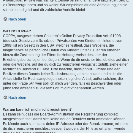
Avatarbilder, Private Nachrichten, E-Mail-Versand an andere Mitglieder, Beitritt
zu Benutzergruppen und so weiter. Wir empfehlen dir eine Anmeldung, da sie
schnell erledigt ist und dir zahlreiche Vorteile bietet.
Nach oben
Was ist COPPA?
COPPA, ausgeschrieben Children’s Online Privacy Protection Act of 1998
(deutsch: Gesetz zum Schutz der Privatsphäre von Kindern im Internet von
1998) ist ein Gesetz in den USA, welches festlegt, dass Websites, die
möglicherweise persönliche Daten von Kindern unter 13 Jahren erheben,
hierzu die Zustimmung der Eltern beziehungsweise des oder der
Erziehungsberechtigten benötigen. Wenn du dir unsicher bist, ob dies auf dich
oder die Website, auf der du dich zu registrieren versuchst, zutrifft, ziehe einen
rechtlichen Beistand zu Rate. Bitte beachte, dass phpBB Limited und der
Besitzer dieses Boards keine Rechtsberatung anbieten kann und nicht die
Anlaufstelle für Rechtsangelegenheiten jeglicher Art ist; außer solchen, die
unter der Frage „An wen soll ich mich wenden, falls es Beschwerden oder
juristische Anfragen zu diesem Forum gibt?“ behandelt werden.
Nach oben
Warum kann ich mich nicht registrieren?
Es kann sein, dass die Board-Administration die Registrierung komplett
ausgeschaltet hat, damit sich keine neuen Benutzer mehr anmelden können.
Es könnte auch sein, dass deine IP-Adresse oder der Benutzername, mit dem
du dich registrieren möchtest, gesperrt wurden. Um Hilfe zu erhalten, wende