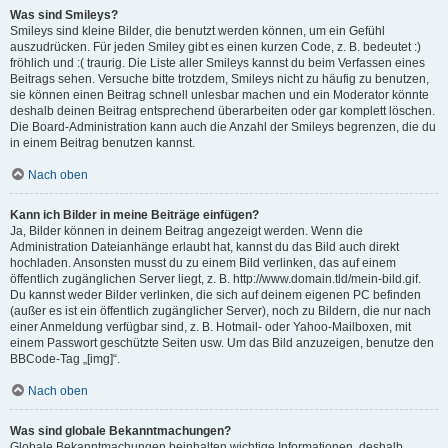
Was sind Smileys?
Smileys sind kleine Bilder, die benutzt werden können, um ein Gefühl
auszudrücken. Für jeden Smiley gibt es einen kurzen Code, z. B. bedeutet :)
fröhlich und :( traurig. Die Liste aller Smileys kannst du beim Verfassen eines
Beitrags sehen. Versuche bitte trotzdem, Smileys nicht zu häufig zu benutzen,
sie können einen Beitrag schnell unlesbar machen und ein Moderator könnte
deshalb deinen Beitrag entsprechend überarbeiten oder gar komplett löschen.
Die Board-Administration kann auch die Anzahl der Smileys begrenzen, die du
in einem Beitrag benutzen kannst.
Nach oben
Kann ich Bilder in meine Beiträge einfügen?
Ja, Bilder können in deinem Beitrag angezeigt werden. Wenn die
Administration Dateianhänge erlaubt hat, kannst du das Bild auch direkt
hochladen. Ansonsten musst du zu einem Bild verlinken, das auf einem
öffentlich zugänglichen Server liegt, z. B. http://www.domain.tld/mein-bild.gif.
Du kannst weder Bilder verlinken, die sich auf deinem eigenen PC befinden
(außer es ist ein öffentlich zugänglicher Server), noch zu Bildern, die nur nach
einer Anmeldung verfügbar sind, z. B. Hotmail- oder Yahoo-Mailboxen, mit
einem Passwort geschützte Seiten usw. Um das Bild anzuzeigen, benutze den
BBCode-Tag „[img]“.
Nach oben
Was sind globale Bekanntmachungen?
Globale Bekanntmachungen beinhalten wichtige Informationen, deshalb