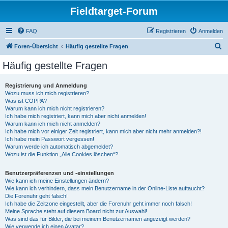
Fieldtarget-Forum
FAQ
Registrieren
Anmelden
S
Foren-Übersicht
Häufig gestellte Fragen
u
Häufig gestellte Fragen
c
h
Registrierung und Anmeldung
Wozu muss ich mich registrieren?
e
Was ist COPPA?
Warum kann ich mich nicht registrieren?
Ich habe mich registriert, kann mich aber nicht anmelden!
Warum kann ich mich nicht anmelden?
Ich habe mich vor einiger Zeit registriert, kann mich aber nicht mehr anmelden?!
Ich habe mein Passwort vergessen!
Warum werde ich automatisch abgemeldet?
Wozu ist die Funktion „Alle Cookies löschen“?
Benutzerpräferenzen und -einstellungen
Wie kann ich meine Einstellungen ändern?
Wie kann ich verhindern, dass mein Benutzername in der Online-Liste auftaucht?
Die Forenuhr geht falsch!
Ich habe die Zeitzone eingestellt, aber die Forenuhr geht immer noch falsch!
Meine Sprache steht auf diesem Board nicht zur Auswahl!
Was sind das für Bilder, die bei meinem Benutzernamen angezeigt werden?
Wie verwende ich einen Avatar?