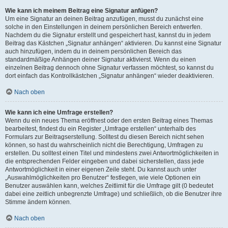
Wie kann ich meinem Beitrag eine Signatur anfügen?
Um eine Signatur an deinen Beitrag anzufügen, musst du zunächst eine
solche in den Einstellungen in deinem persönlichen Bereich entwerfen.
Nachdem du die Signatur erstellt und gespeichert hast, kannst du in jedem
Beitrag das Kästchen „Signatur anhängen“ aktivieren. Du kannst eine Signatur
auch hinzufügen, indem du in deinem persönlichen Bereich das
standardmäßige Anhängen deiner Signatur aktivierst. Wenn du einen
einzelnen Beitrag dennoch ohne Signatur verfassen möchtest, so kannst du
dort einfach das Kontrollkästchen „Signatur anhängen“ wieder deaktivieren.
Nach oben
Wie kann ich eine Umfrage erstellen?
Wenn du ein neues Thema eröffnest oder den ersten Beitrag eines Themas
bearbeitest, findest du ein Register „Umfrage erstellen“ unterhalb des
Formulars zur Beitragserstellung. Solltest du diesen Bereich nicht sehen
können, so hast du wahrscheinlich nicht die Berechtigung, Umfragen zu
erstellen. Du solltest einen Titel und mindestens zwei Antwortmöglichkeiten in
die entsprechenden Felder eingeben und dabei sicherstellen, dass jede
Antwortmöglichkeit in einer eigenen Zeile steht. Du kannst auch unter
„Auswahlmöglichkeiten pro Benutzer“ festlegen, wie viele Optionen ein
Benutzer auswählen kann, welches Zeitlimit für die Umfrage gilt (0 bedeutet
dabei eine zeitlich unbegrenzte Umfrage) und schließlich, ob die Benutzer ihre
Stimme ändern können.
Nach oben