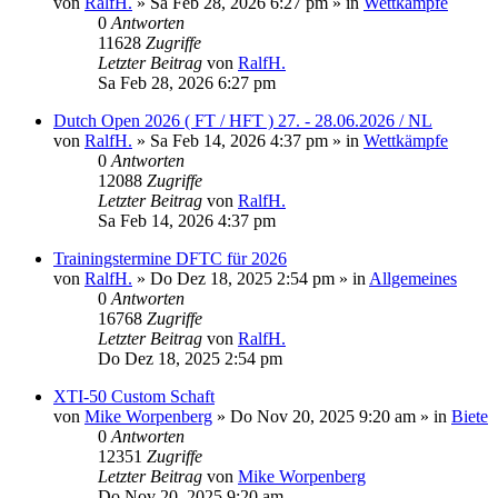
von
RalfH.
»
Sa Feb 28, 2026 6:27 pm
» in
Wettkämpfe
0
Antworten
11628
Zugriffe
Letzter Beitrag
von
RalfH.
Sa Feb 28, 2026 6:27 pm
Dutch Open 2026 ( FT / HFT ) 27. - 28.06.2026 / NL
von
RalfH.
»
Sa Feb 14, 2026 4:37 pm
» in
Wettkämpfe
0
Antworten
12088
Zugriffe
Letzter Beitrag
von
RalfH.
Sa Feb 14, 2026 4:37 pm
Trainingstermine DFTC für 2026
von
RalfH.
»
Do Dez 18, 2025 2:54 pm
» in
Allgemeines
0
Antworten
16768
Zugriffe
Letzter Beitrag
von
RalfH.
Do Dez 18, 2025 2:54 pm
XTI-50 Custom Schaft
von
Mike Worpenberg
»
Do Nov 20, 2025 9:20 am
» in
Biete
0
Antworten
12351
Zugriffe
Letzter Beitrag
von
Mike Worpenberg
Do Nov 20, 2025 9:20 am