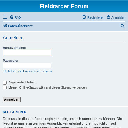
Fieldtarget-Forum
FAQ
Registrieren
Anmelden
S
Foren-Übersicht
u
Anmelden
c
h
Benutzername:
e
Passwort:
Ich habe mein Passwort vergessen
Angemeldet bleiben
Meinen Online-Status während dieser Sitzung verbergen
REGISTRIEREN
Du musst in diesem Forum registriert sein, um dich anmelden zu können. Die
Registrierung ist in wenigen Augenblicken erledigt und ermöglicht dir, auf
weitere Funktionen zuzugreifen. Die Board-Administration kann registrierten