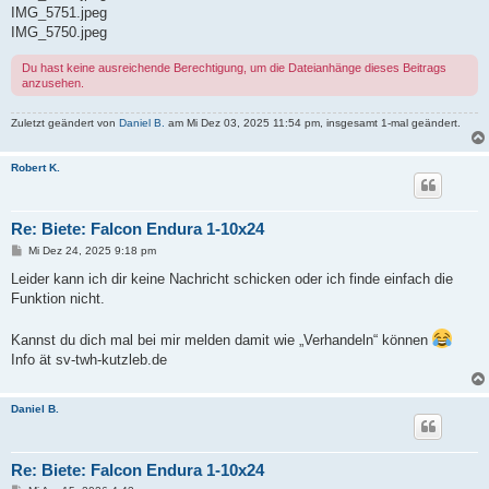
IMG_5751.jpeg
IMG_5750.jpeg
Du hast keine ausreichende Berechtigung, um die Dateianhänge dieses Beitrags
anzusehen.
Zuletzt geändert von
Daniel B.
am Mi Dez 03, 2025 11:54 pm, insgesamt 1-mal geändert.
Robert K.
Re: Biete: Falcon Endura 1-10x24
B
Mi Dez 24, 2025 9:18 pm
e
i
Leider kann ich dir keine Nachricht schicken oder ich finde einfach die
t
Funktion nicht.
r
a
g
Kannst du dich mal bei mir melden damit wie „Verhandeln“ können
Info ät sv-twh-kutzleb.de
Daniel B.
Re: Biete: Falcon Endura 1-10x24