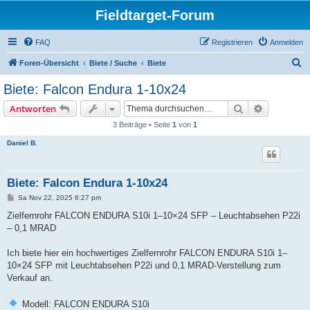
Fieldtarget-Forum
FAQ
Registrieren
Anmelden
S
Foren-Übersicht
Biete / Suche
Biete
u
Biete: Falcon Endura 1-10x24
c
Suche
Erweiterte
Antworten
h
3 Beiträge • Seite
1
von
1
e
Daniel B.
Biete: Falcon Endura 1-10x24
B
Sa Nov 22, 2025 6:27 pm
e
i
Zielfernrohr FALCON ENDURA S10i 1–10×24 SFP – Leuchtabsehen P22i
t
– 0,1 MRAD
r
a
g
Ich biete hier ein hochwertiges Zielfernrohr FALCON ENDURA S10i 1–
10×24 SFP mit Leuchtabsehen P22i und 0,1 MRAD-Verstellung zum
Verkauf an.
Modell: FALCON ENDURA S10i