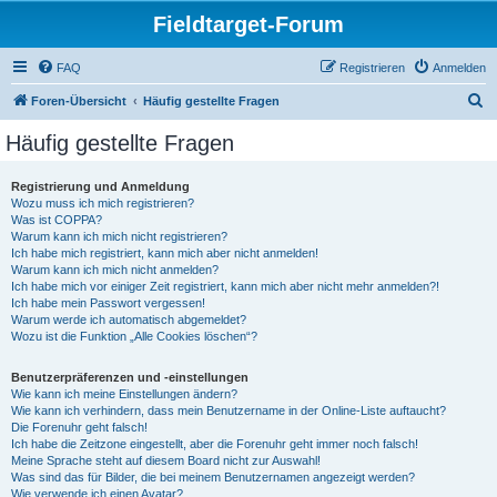
Fieldtarget-Forum
FAQ
Registrieren
Anmelden
S
Foren-Übersicht
Häufig gestellte Fragen
u
Häufig gestellte Fragen
c
h
Registrierung und Anmeldung
Wozu muss ich mich registrieren?
e
Was ist COPPA?
Warum kann ich mich nicht registrieren?
Ich habe mich registriert, kann mich aber nicht anmelden!
Warum kann ich mich nicht anmelden?
Ich habe mich vor einiger Zeit registriert, kann mich aber nicht mehr anmelden?!
Ich habe mein Passwort vergessen!
Warum werde ich automatisch abgemeldet?
Wozu ist die Funktion „Alle Cookies löschen“?
Benutzerpräferenzen und -einstellungen
Wie kann ich meine Einstellungen ändern?
Wie kann ich verhindern, dass mein Benutzername in der Online-Liste auftaucht?
Die Forenuhr geht falsch!
Ich habe die Zeitzone eingestellt, aber die Forenuhr geht immer noch falsch!
Meine Sprache steht auf diesem Board nicht zur Auswahl!
Was sind das für Bilder, die bei meinem Benutzernamen angezeigt werden?
Wie verwende ich einen Avatar?