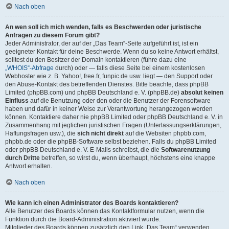
Nach oben
An wen soll ich mich wenden, falls es Beschwerden oder juristische
Anfragen zu diesem Forum gibt?
Jeder Administrator, der auf der „Das Team“-Seite aufgeführt ist, ist ein
geeigneter Kontakt für deine Beschwerde. Wenn du so keine Antwort erhältst,
solltest du den Besitzer der Domain kontaktieren (führe dazu eine
„WHOIS“-Abfrage
durch) oder — falls diese Seite bei einem kostenlosen
Webhoster wie z. B. Yahoo!, free.fr, funpic.de usw. liegt — den Support oder
den Abuse-Kontakt des betreffenden Dienstes. Bitte beachte, dass phpBB
Limited (phpBB.com) und phpBB Deutschland e. V. (phpBB.de)
absolut keinen
Einfluss
auf die Benutzung oder den oder die Benutzer der Forensoftware
haben und dafür in keiner Weise zur Verantwortung herangezogen werden
können. Kontaktiere daher nie phpBB Limited oder phpBB Deutschland e. V. in
Zusammenhang mit jeglichen juristischen Fragen (Unterlassungserklärungen,
Haftungsfragen usw.), die
sich nicht direkt
auf die Websiten phpbb.com,
phpbb.de oder die phpBB-Software selbst beziehen. Falls du phpBB Limited
oder phpBB Deutschland e. V. E-Mails schreibst, die die
Softwarenutzung
durch Dritte
betreffen, so wirst du, wenn überhaupt, höchstens eine knappe
Antwort erhalten.
Nach oben
Wie kann ich einen Administrator des Boards kontaktieren?
Alle Benutzer des Boards können das Kontaktformular nutzen, wenn die
Funktion durch die Board-Administration aktiviert wurde.
Mitglieder des Boards können zusätzlich den Link „Das Team“ verwenden.