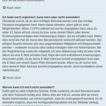
dich an die Board-Administration.
Nach oben
Ich habe mich registriert, kann mich aber nicht anmelden!
Überprüfe zuerst, ob du den richtigen Benutzernamen und das richtige
Passwort eingegeben hast. Wenn diese stimmen, dann gibt es zwei
Möglichkeiten. Wenn
COPPA
aktiviert ist und du angegeben hast, dass du
unter 13 Jahre alt bist, musst du bzw. einer deiner Eltern oder deiner
Erziehungsberechtigten den Anweisungen folgen, die du erhalten hast. Wenn
dies nicht der Fall ist, muss dein Benutzerkonto vielleicht aktiviert werden. Bei
einigen Boards müssen alle neu angemeldeten Mitglieder erst freigeschaltet
werden – entweder musst du dies selbst erledigen oder ein Administrator. Bei
der Registrierung wurde dir mitgeteilt, ob eine Aktivierung nötig ist oder nicht.
Wenn du eine E-Mail erhalten hast, folge den dort enthaltenen Anweisungen.
Ansonsten prüfe, ob du deine E-Mail-Adresse korrekt eingegeben hast oder
die E-Mail von einem Spam-Filter blockiert wurde. Wenn du dir sicher bist,
dass deine E-Mail-Adresse korrekt eingegeben wurde, dann kontaktiere einen
Administrator.
Nach oben
Warum kann ich mich nicht anmelden?
Dafür gibt es viele mögliche Gründe. Prüfe zunächst, ob dein Benutzername
und dein Passwort richtig sind. Wenn dies der Fall ist, wende dich an einen
Board-Administrator, um sicherzugehen, dass du nicht gesperrt wurdest. Es ist
ebenfalls möglich, dass ein Konfigurationsproblem mit der Website vorliegt,