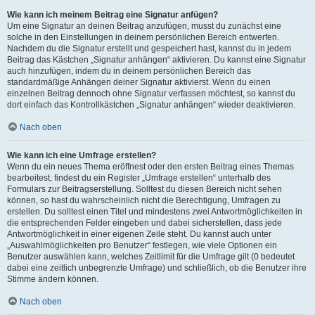
Wie kann ich meinem Beitrag eine Signatur anfügen?
Um eine Signatur an deinen Beitrag anzufügen, musst du zunächst eine
solche in den Einstellungen in deinem persönlichen Bereich entwerfen.
Nachdem du die Signatur erstellt und gespeichert hast, kannst du in jedem
Beitrag das Kästchen „Signatur anhängen“ aktivieren. Du kannst eine Signatur
auch hinzufügen, indem du in deinem persönlichen Bereich das
standardmäßige Anhängen deiner Signatur aktivierst. Wenn du einen
einzelnen Beitrag dennoch ohne Signatur verfassen möchtest, so kannst du
dort einfach das Kontrollkästchen „Signatur anhängen“ wieder deaktivieren.
Nach oben
Wie kann ich eine Umfrage erstellen?
Wenn du ein neues Thema eröffnest oder den ersten Beitrag eines Themas
bearbeitest, findest du ein Register „Umfrage erstellen“ unterhalb des
Formulars zur Beitragserstellung. Solltest du diesen Bereich nicht sehen
können, so hast du wahrscheinlich nicht die Berechtigung, Umfragen zu
erstellen. Du solltest einen Titel und mindestens zwei Antwortmöglichkeiten in
die entsprechenden Felder eingeben und dabei sicherstellen, dass jede
Antwortmöglichkeit in einer eigenen Zeile steht. Du kannst auch unter
„Auswahlmöglichkeiten pro Benutzer“ festlegen, wie viele Optionen ein
Benutzer auswählen kann, welches Zeitlimit für die Umfrage gilt (0 bedeutet
dabei eine zeitlich unbegrenzte Umfrage) und schließlich, ob die Benutzer ihre
Stimme ändern können.
Nach oben