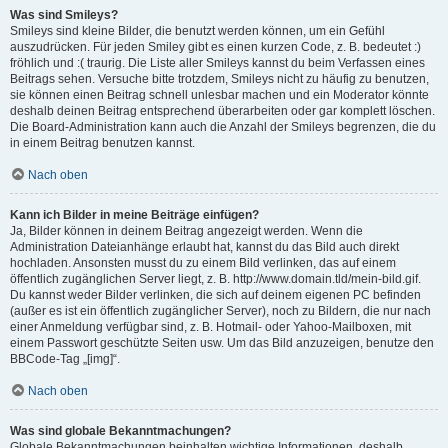
Was sind Smileys?
Smileys sind kleine Bilder, die benutzt werden können, um ein Gefühl
auszudrücken. Für jeden Smiley gibt es einen kurzen Code, z. B. bedeutet :)
fröhlich und :( traurig. Die Liste aller Smileys kannst du beim Verfassen eines
Beitrags sehen. Versuche bitte trotzdem, Smileys nicht zu häufig zu benutzen,
sie können einen Beitrag schnell unlesbar machen und ein Moderator könnte
deshalb deinen Beitrag entsprechend überarbeiten oder gar komplett löschen.
Die Board-Administration kann auch die Anzahl der Smileys begrenzen, die du
in einem Beitrag benutzen kannst.
Nach oben
Kann ich Bilder in meine Beiträge einfügen?
Ja, Bilder können in deinem Beitrag angezeigt werden. Wenn die
Administration Dateianhänge erlaubt hat, kannst du das Bild auch direkt
hochladen. Ansonsten musst du zu einem Bild verlinken, das auf einem
öffentlich zugänglichen Server liegt, z. B. http://www.domain.tld/mein-bild.gif.
Du kannst weder Bilder verlinken, die sich auf deinem eigenen PC befinden
(außer es ist ein öffentlich zugänglicher Server), noch zu Bildern, die nur nach
einer Anmeldung verfügbar sind, z. B. Hotmail- oder Yahoo-Mailboxen, mit
einem Passwort geschützte Seiten usw. Um das Bild anzuzeigen, benutze den
BBCode-Tag „[img]“.
Nach oben
Was sind globale Bekanntmachungen?
Globale Bekanntmachungen beinhalten wichtige Informationen, deshalb