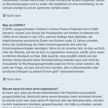
Avatarbilder, Private Nachrichten, E-Mail-Versand an andere Mitglieder, Beitritt
zu Benutzergruppen und so weiter. Wir empfehlen dir eine Anmeldung, da sie
schnell erledigt ist und dir zahlreiche Vorteile bietet.
Nach oben
Was ist COPPA?
COPPA, ausgeschrieben Children’s Online Privacy Protection Act of 1998
(deutsch: Gesetz zum Schutz der Privatsphäre von Kindern im Internet von
1998) ist ein Gesetz in den USA, welches festlegt, dass Websites, die
möglicherweise persönliche Daten von Kindern unter 13 Jahren erheben,
hierzu die Zustimmung der Eltern beziehungsweise des oder der
Erziehungsberechtigten benötigen. Wenn du dir unsicher bist, ob dies auf dich
oder die Website, auf der du dich zu registrieren versuchst, zutrifft, ziehe einen
rechtlichen Beistand zu Rate. Bitte beachte, dass phpBB Limited und der
Besitzer dieses Boards keine Rechtsberatung anbieten kann und nicht die
Anlaufstelle für Rechtsangelegenheiten jeglicher Art ist; außer solchen, die
unter der Frage „An wen soll ich mich wenden, falls es Beschwerden oder
juristische Anfragen zu diesem Forum gibt?“ behandelt werden.
Nach oben
Warum kann ich mich nicht registrieren?
Es kann sein, dass die Board-Administration die Registrierung komplett
ausgeschaltet hat, damit sich keine neuen Benutzer mehr anmelden können.
Es könnte auch sein, dass deine IP-Adresse oder der Benutzername, mit dem
du dich registrieren möchtest, gesperrt wurden. Um Hilfe zu erhalten, wende