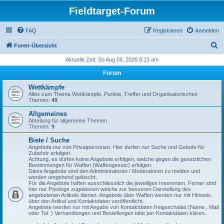
Fieldtarget-Forum
FAQ
Registrieren
Anmelden
S
Foren-Übersicht
u
Aktuelle Zeit: So Aug 09, 2026 8:13 am
c
Forum
h
Wettkämpfe
e
Alles zum Thema Wettkämpfe, Punkte, Treffer und Organisatorisches
Themen:
49
Allgemeines
Abteilung für allgemeine Themen
Themen:
9
Biete / Suche
Angebote nur von Privatpersonen. Hier durfen nur Suche und Gebote für
Zubehör erfolgen.
Achtung, es dürfen keine Angebote erfolgen, welche gegen die gesetzlichen
Bestimmungen für Waffen (Waffengesetz) erfolgen.
Diese Angebote sind den Administratoren / Moderatoren zu melden und
werden umgehend gelöscht.
Für die Angebote haften ausschliesslich die jeweiligen Inserenten. Ferner sind
hier nur Postings zugelassen welche zur besseren Darstellung des
angebotenen Artikels dienen. Angebote über Waffen werden nur mit Hinweis
über den Artikel und Kontaktdaten veröffentlicht.
Angebote werden nur mit Angabe von Kontaktdaten freigeschaltet (Name , Mail
oder Tel. ) Verhandlungen und Bestellungen bitte per Kontaktdaten klären.