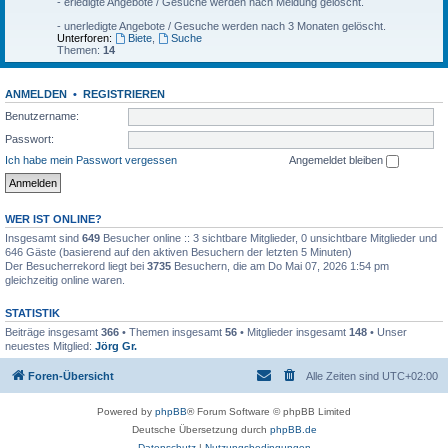
- erledigte Angebote / Gesuche werden nach Meldung gelöscht.
- unerledigte Angebote / Gesuche werden nach 3 Monaten gelöscht.
Unterforen:
Biete
,
Suche
Themen:
14
ANMELDEN
•
REGISTRIEREN
Benutzername:
Passwort:
Ich habe mein Passwort vergessen
Angemeldet bleiben
WER IST ONLINE?
Insgesamt sind
649
Besucher online :: 3 sichtbare Mitglieder, 0 unsichtbare Mitglieder und
646 Gäste (basierend auf den aktiven Besuchern der letzten 5 Minuten)
Der Besucherrekord liegt bei
3735
Besuchern, die am Do Mai 07, 2026 1:54 pm
gleichzeitig online waren.
STATISTIK
Beiträge insgesamt
366
• Themen insgesamt
56
• Mitglieder insgesamt
148
• Unser
neuestes Mitglied:
Jörg Gr.
Foren-Übersicht
Alle Zeiten sind
UTC+02:00
Powered by
phpBB
® Forum Software © phpBB Limited
Deutsche Übersetzung durch
phpBB.de
Datenschutz
|
Nutzungsbedingungen