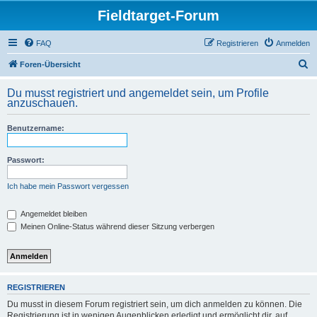
Fieldtarget-Forum
FAQ
Registrieren
Anmelden
S
Foren-Übersicht
u
Du musst registriert und angemeldet sein, um Profile
c
anzuschauen.
h
Benutzername:
e
Passwort:
Ich habe mein Passwort vergessen
Angemeldet bleiben
Meinen Online-Status während dieser Sitzung verbergen
REGISTRIEREN
Du musst in diesem Forum registriert sein, um dich anmelden zu können. Die
Registrierung ist in wenigen Augenblicken erledigt und ermöglicht dir, auf