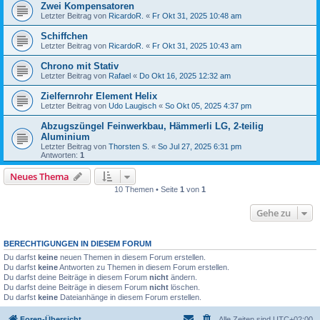
Zwei Kompensatoren
Letzter Beitrag von
RicardoR.
«
Fr Okt 31, 2025 10:48 am
Schiffchen
Letzter Beitrag von
RicardoR.
«
Fr Okt 31, 2025 10:43 am
Chrono mit Stativ
Letzter Beitrag von
Rafael
«
Do Okt 16, 2025 12:32 am
Zielfernrohr Element Helix
Letzter Beitrag von
Udo Laugisch
«
So Okt 05, 2025 4:37 pm
Abzugszüngel Feinwerkbau, Hämmerli LG, 2-teilig
Aluminium
Letzter Beitrag von
Thorsten S.
«
So Jul 27, 2025 6:31 pm
Antworten:
1
Neues Thema
10 Themen • Seite
1
von
1
Gehe zu
BERECHTIGUNGEN IN DIESEM FORUM
Du darfst
keine
neuen Themen in diesem Forum erstellen.
Du darfst
keine
Antworten zu Themen in diesem Forum erstellen.
Du darfst deine Beiträge in diesem Forum
nicht
ändern.
Du darfst deine Beiträge in diesem Forum
nicht
löschen.
Du darfst
keine
Dateianhänge in diesem Forum erstellen.
Foren-Übersicht
Alle Zeiten sind
UTC+02:00