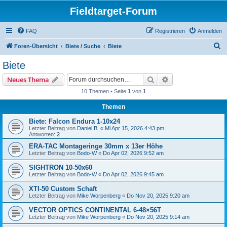
Fieldtarget-Forum
FAQ
Registrieren
Anmelden
S
Foren-Übersicht
Biete / Suche
Biete
u
Biete
c
Suche
Erweiterte Suche
Neues Thema
h
10 Themen • Seite
1
von
1
e
Themen
Biete: Falcon Endura 1-10x24
Letzter Beitrag von
Daniel B.
«
Mi Apr 15, 2026 4:43 pm
Antworten:
2
ERA-TAC Montageringe 30mm x 13er Höhe
Letzter Beitrag von
Bodo-W
«
Do Apr 02, 2026 9:52 am
SIGHTRON 10-50x60
Letzter Beitrag von
Bodo-W
«
Do Apr 02, 2026 9:45 am
XTI-50 Custom Schaft
Letzter Beitrag von
Mike Worpenberg
«
Do Nov 20, 2025 9:20 am
VECTOR OPTICS CONTINENTAL 6-48×56T
Letzter Beitrag von
Mike Worpenberg
«
Do Nov 20, 2025 9:14 am